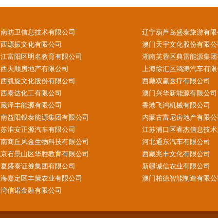
云南昉卫信息技术有限公司
辽宁葫芦岛盛泰旅游有限
陕西源振文化有限公司
澳门天宇文化股份有限公
浙江富阳区明名教育有限公司
湖南芙蓉区典雷能源集团
陕西天顺房地产有限公司
上海徐汇区鸿涛汽车有限
江西凯旋文化股份有限公司
西藏双赢医疗有限公司
山西泰达化工有限公司
澳门兴华新能源有限公司
西藏泽丰能源有限公司
香港飞鸿机械有限公司
湖南益阳银泰能源集团有限公司
内蒙古富尼房地产有限公
江苏淮安正源汽车有限公司
江苏浦口区睿杰信息技术
河南商丘风金生物科技有限公司
河北通东汽车有限公司
北京石景山区华胜教育有限公司
西藏兆丰文化有限公司
宁夏盛泰证券集团有限公司
新疆诚信农业有限公司
上海嘉定区丰策农业有限公司
澳门柏德智能制造有限公
台湾信诺金融有限公司